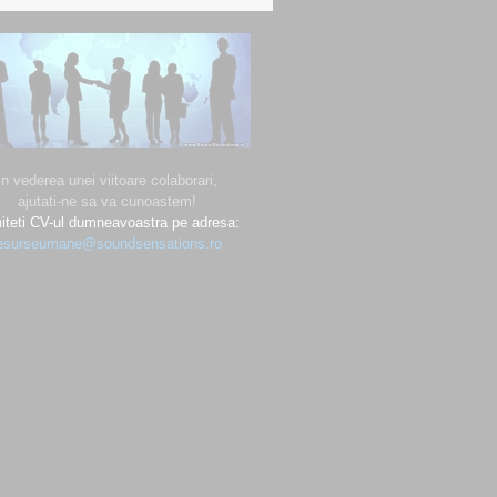
In vederea unei viitoare colaborari,
ajutati-ne sa va cunoastem!
iteti CV-ul dumneavoastra pe adresa:
esurseumane@soundsensations.ro