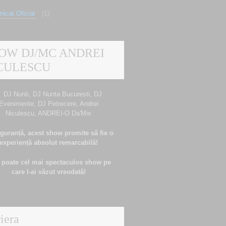
icat Oficial
(1)
OW DJ/MC ANDREI
CULESCU
guranță, acest show promite să fie o
experiență absolut remarcabilă!
 poate cel mai spectaculos show pe
care l-ai văzut vreodată!
iera