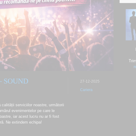
Trim
r
– SOUND
27-12-2025
Cariera
alității serviciilor noastre, următorii
umărul evenimentelor pe care le
astre, iar acest lucru nu ar fi fost
stră. Ne extindem echipa!