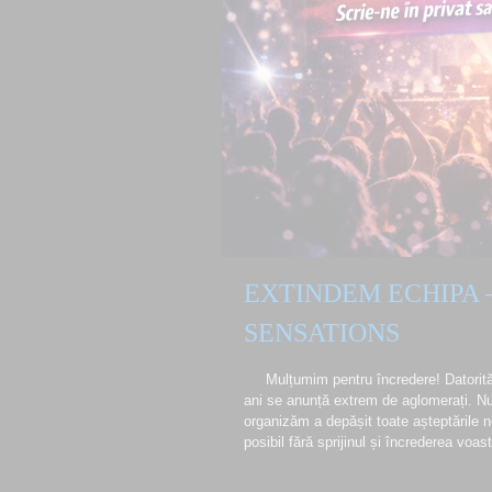
EXTINDEM ECHIPA 
SENSATIONS
Mulțumim pentru încredere! Datorită c
ani se anunță extrem de aglomerați. N
organizăm a depășit toate așteptările no
posibil fără sprijinul și încrederea voa