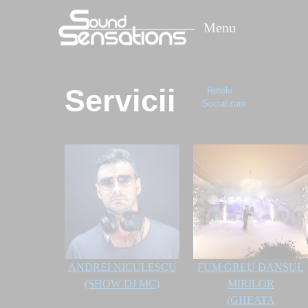
Menu
Servicii
Retele
Socializare
ANDREI NICULESCU
FUM GREU DANSUL
(SHOW DJ MC)
MIRILOR
(GHEATA