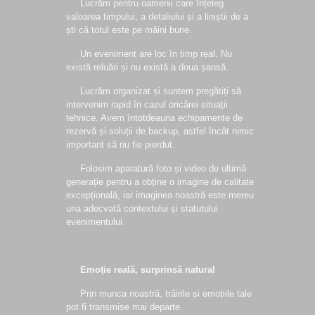
Lucrăm pentru oamenii care înțeleg
valoarea timpului, a detaliului și a liniștii de a
ști că totul este pe mâini bune.
Un eveniment are loc în timp real. Nu
există reluări și nu există a doua șansă.
Lucrăm organizat și suntem pregătiți să
intervenim rapid în cazul oricărei situații
tehnice. Avem întotdeauna echipamente de
rezervă și soluții de backup, astfel încât nimic
important să nu fie pierdut.
Folosim aparatură foto și video de ultimă
generație pentru a obține o imagine de calitate
excepțională, iar imaginea noastră este mereu
una adecvată contextului și statutului
evenimentului.
Emoție reală, surprinsă natural
Prin munca noastră, trăirile și emoțiile tale
pot fi transmise mai departe.