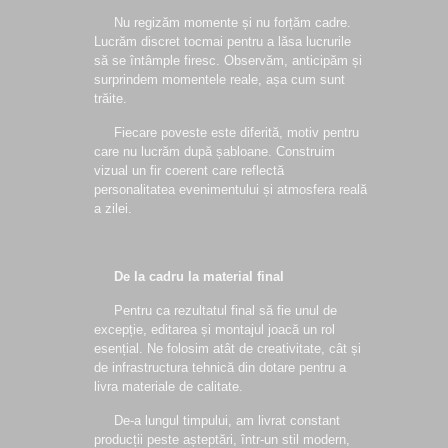
Nu regizăm momente și nu forțăm cadre.
Lucrăm discret tocmai pentru a lăsa lucrurile
să se întâmple firesc. Observăm, anticipăm și
surprindem momentele reale, așa cum sunt
trăite.
Fiecare poveste este diferită, motiv pentru
care nu lucrăm după șabloane. Construim
vizual un fir coerent care reflectă
personalitatea evenimentului și atmosfera reală
a zilei.
De la cadru la material final
Pentru ca rezultatul final să fie unul de
excepție, editarea și montajul joacă un rol
esențial. Ne folosim atât de creativitate, cât și
de infrastructura tehnică din dotare pentru a
livra materiale de calitate.
De-a lungul timpului, am livrat constant
producții peste așteptări, într-un stil modern,