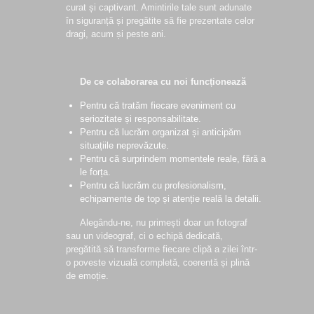
curat și captivant. Amintirile tale sunt adunate
în siguranță și pregătite să fie prezentate celor
dragi, acum și peste ani.
De ce colaborarea cu noi funcționează
Pentru că tratăm fiecare eveniment cu
seriozitate și responsabilitate.
Pentru că lucrăm organizat și anticipăm
situațiile neprevăzute.
Pentru că surprindem momentele reale, fără a
le forța.
Pentru că lucrăm cu profesionalism,
echipamente de top și atenție reală la detalii.
Alegându-ne, nu primești doar un fotograf
sau un videograf, ci o echipă dedicată,
pregătită să transforme fiecare clipă a zilei într-
o poveste vizuală completă, coerentă și plină
de emoție.